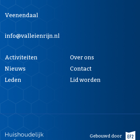
Veenendaal
info@valleienrijn.nl
Voet
Activiteiten
Over ons
Nieuws
Contact
Leden
Lid worden
Huishoudelijk
Gebouwd door