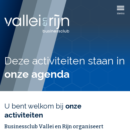
Overslaan
en
menu
naar
de
inhoud
gaan
Deze activiteiten staan in
onze agenda
U bent welkom bij
onze
activiteiten
Businessclub Vallei en Rijn organiseert