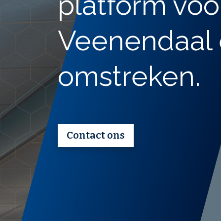
platform voo
Veenendaal
omstreken.
Contact ons