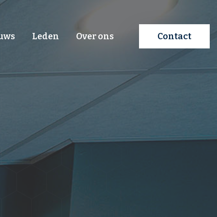
uws
Leden
Over ons
Contact