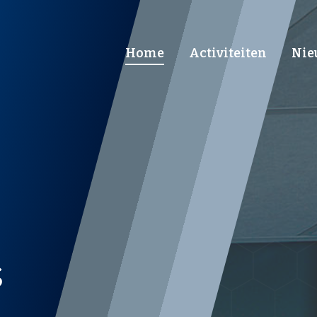
Main
Home
Activiteiten
Nie
navigation
s