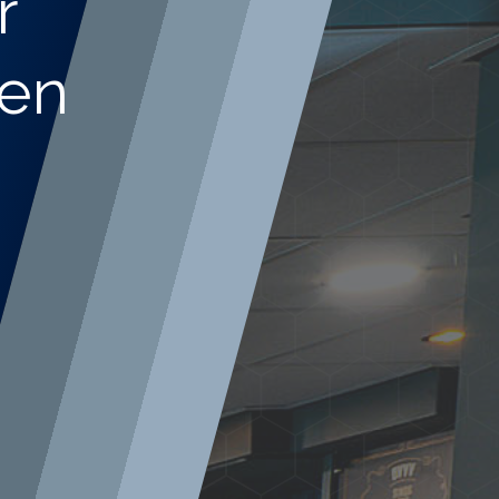
r
 en